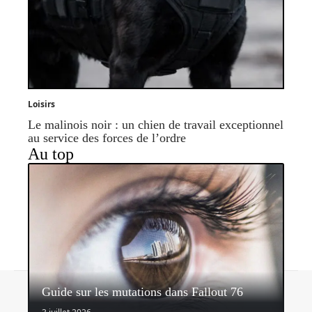
Loisirs
Le malinois noir : un chien de travail exceptionnel
au service des forces de l’ordre
Au top
Contact
Mentions légales
Sitemap
Guide sur les mutations dans Fallout 76
© 2026 | headlinemagazine.net