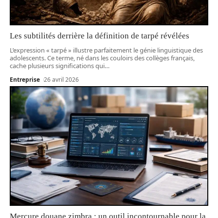
Les subtilités derrière la définition de tarpé révélées
L’expression « tarpé » illustre parfaitement le génie linguistique des
adolescents. Ce terme, né dans les couloirs des collèges français,
cache plusieurs significations qui
…
Entreprise
26 avril 2026
Mercure douane zimbra : un outil incontournable pour la