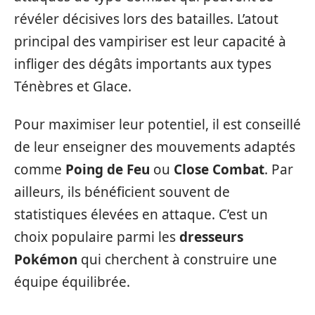
révéler décisives lors des batailles. L’atout
principal des vampiriser est leur capacité à
infliger des dégâts importants aux types
Ténèbres et Glace.
Pour maximiser leur potentiel, il est conseillé
de leur enseigner des mouvements adaptés
comme
Poing de Feu
ou
Close Combat
. Par
ailleurs, ils bénéficient souvent de
statistiques élevées en attaque. C’est un
choix populaire parmi les
dresseurs
Pokémon
qui cherchent à construire une
équipe équilibrée.