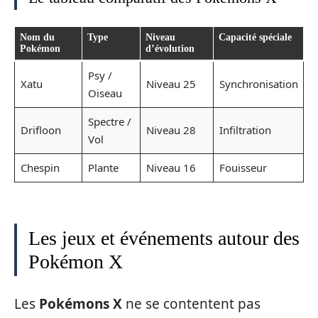
Nom du
Type
Niveau
Capacité spéciale
Pokémon
d’évolution
Psy /
Xatu
Niveau 25
Synchronisation
Oiseau
Spectre /
Drifloon
Niveau 28
Infiltration
Vol
Chespin
Plante
Niveau 16
Fouisseur
Les jeux et événements autour des
Pokémon X
Les
Pokémons X
ne se contentent pas