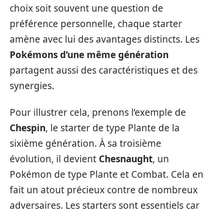
choix soit souvent une question de
préférence personnelle, chaque starter
amène avec lui des avantages distincts. Les
Pokémons d’une même génération
partagent aussi des caractéristiques et des
synergies.
Pour illustrer cela, prenons l’exemple de
Chespin
, le starter de type Plante de la
sixième génération. À sa troisième
évolution, il devient
Chesnaught
, un
Pokémon de type Plante et Combat. Cela en
fait un atout précieux contre de nombreux
adversaires. Les starters sont essentiels car