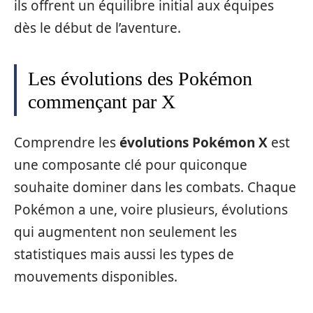
ils offrent un équilibre initial aux équipes
dès le début de l’aventure.
Les évolutions des Pokémon
commençant par X
Comprendre les
évolutions Pokémon X
est
une composante clé pour quiconque
souhaite dominer dans les combats. Chaque
Pokémon a une, voire plusieurs, évolutions
qui augmentent non seulement les
statistiques mais aussi les types de
mouvements disponibles.