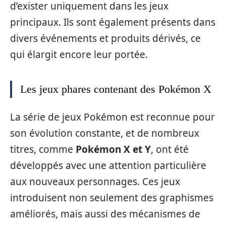
d’exister uniquement dans les jeux
principaux. Ils sont également présents dans
divers événements et produits dérivés, ce
qui élargit encore leur portée.
Les jeux phares contenant des Pokémon X
La série de jeux Pokémon est reconnue pour
son évolution constante, et de nombreux
titres, comme
Pokémon X et Y
, ont été
développés avec une attention particulière
aux nouveaux personnages. Ces jeux
introduisent non seulement des graphismes
améliorés, mais aussi des mécanismes de