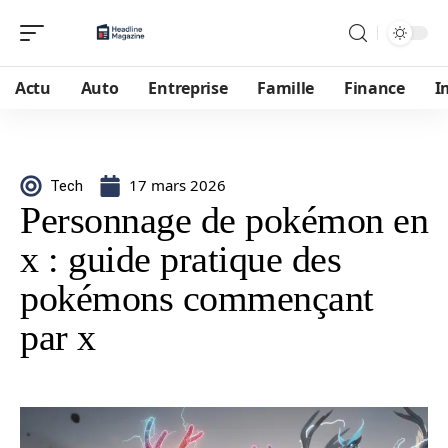
Actu
Auto
Entreprise
Famille
Finance
I
17 mars 2026
Tech
Personnage de pokémon en
x : guide pratique des
pokémons commençant
par x