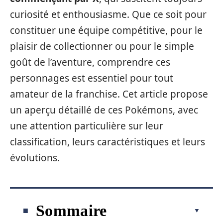
curiosité et enthousiasme. Que ce soit pour
constituer une équipe compétitive, pour le
plaisir de collectionner ou pour le simple
goût de l’aventure, comprendre ces
personnages est essentiel pour tout
amateur de la franchise. Cet article propose
un aperçu détaillé de ces Pokémons, avec
une attention particulière sur leur
classification, leurs caractéristiques et leurs
évolutions.
Sommaire