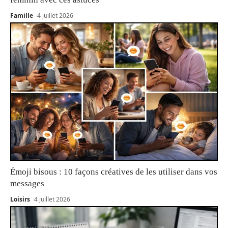
Famille
4 juillet 2026
Émoji bisous : 10 façons créatives de les utiliser dans vos
messages
Loisirs
4 juillet 2026