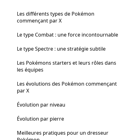
Les différents types de Pokémon
commençant par X
Le type Combat : une force incontournable
Le type Spectre : une stratégie subtile
Les Pokémons starters et leurs rôles dans
les équipes
Les évolutions des Pokémon commençant
par X
Évolution par niveau
Évolution par pierre
Meilleures pratiques pour un dresseur
Pokémon