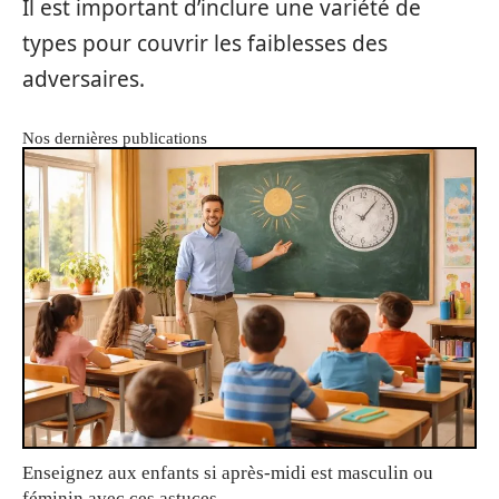
Il est important d’inclure une variété de
types pour couvrir les faiblesses des
adversaires.
Nos dernières publications
Enseignez aux enfants si après-midi est masculin ou
féminin avec ces astuces