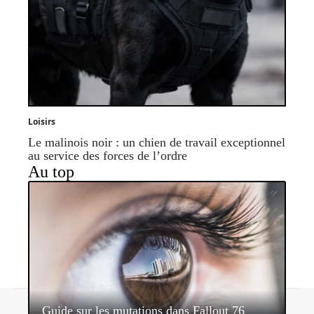
Loisirs
Le malinois noir : un chien de travail exceptionnel
au service des forces de l’ordre
Au top
Contact
Mentions légales
Sitemap
Guide sur les mutations dans Fallout 76