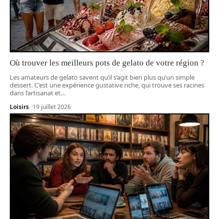
Où trouver les meilleurs pots de gelato de votre région ?
Les amateurs de gelato savent qu’il s’agit bien plus qu’un simple
dessert. C'est une expérience gustative riche, qui trouve ses racines
dans l’artisanat et
…
Loisirs
19 juillet 2026