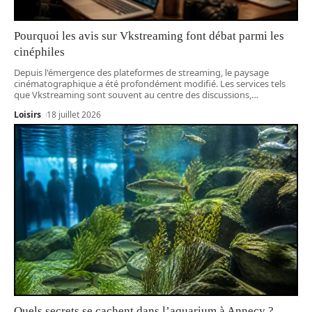
Pourquoi les avis sur Vkstreaming font débat parmi les
cinéphiles
Depuis l'émergence des plateformes de streaming, le paysage
cinématographique a été profondément modifié. Les services tels
que Vkstreaming sont souvent au centre des discussions,
…
Loisirs
18 juillet 2026
Quels secrets se cachent dans l’aquarium à Annecy ?