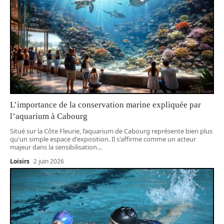
L’importance de la conservation marine expliquée par
l’aquarium à Cabourg
Situé sur la Côte Fleurie, l’aquarium de Cabourg représente bien plus
qu'un simple espace d'exposition. Il s'affirme comme un acteur
majeur dans la sensibilisation
…
Loisirs
2 juin 2026