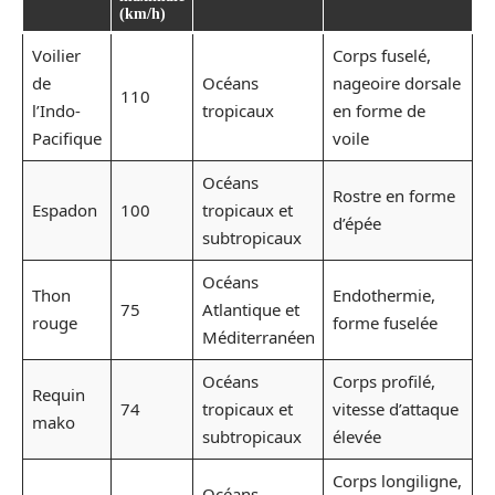
(km/h)
Voilier
Corps fuselé,
de
Océans
nageoire dorsale
110
l’Indo-
tropicaux
en forme de
Pacifique
voile
Océans
Rostre en forme
Espadon
100
tropicaux et
d’épée
subtropicaux
Océans
Thon
Endothermie,
75
Atlantique et
rouge
forme fuselée
Méditerranéen
Océans
Corps profilé,
Requin
74
tropicaux et
vitesse d’attaque
mako
subtropicaux
élevée
Corps longiligne,
Océans