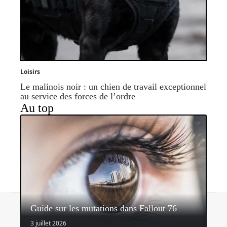
Loisirs
Le malinois noir : un chien de travail exceptionnel
au service des forces de l’ordre
Au top
Contact
Mentions légales
Sitemap
Guide sur les mutations dans Fallout 76
© 2026 | headlinemagazine.net
3 juillet 2026