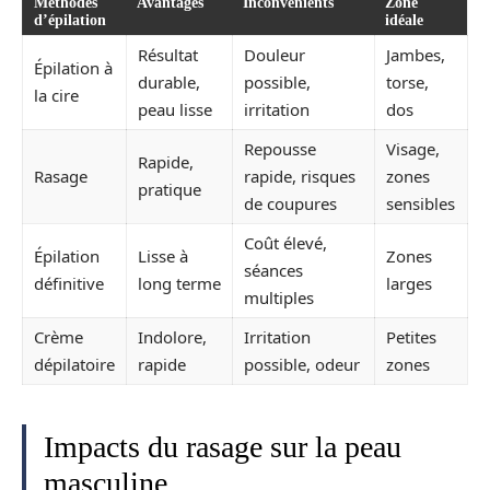
Méthodes
Avantages
Inconvénients
Zone
d’épilation
idéale
Résultat
Douleur
Jambes,
Épilation à
durable,
possible,
torse,
la cire
peau lisse
irritation
dos
Repousse
Visage,
Rapide,
Rasage
rapide, risques
zones
pratique
de coupures
sensibles
Coût élevé,
Épilation
Lisse à
Zones
séances
définitive
long terme
larges
multiples
Crème
Indolore,
Irritation
Petites
dépilatoire
rapide
possible, odeur
zones
Impacts du rasage sur la peau
masculine