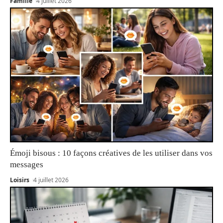
Famille
4 juillet 2026
Émoji bisous : 10 façons créatives de les utiliser dans vos
messages
Loisirs
4 juillet 2026