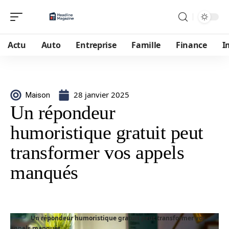
Actu
Auto
Entreprise
Famille
Finance
I
28 janvier 2025
Maison
Un répondeur
humoristique gratuit peut
transformer vos appels
manqués
Un répondeur humoristique gratuit peut transformer vos
appels manqués