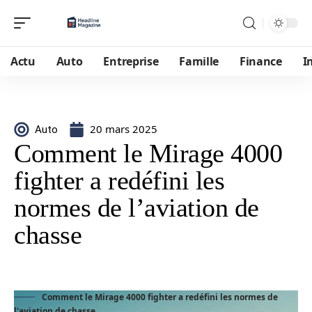
Actu
Auto
Entreprise
Famille
Finance
I
20 mars 2025
Auto
Comment le Mirage 4000
fighter a redéfini les
normes de l’aviation de
chasse
Comment le Mirage 4000 fighter a redéfini les normes de
l'aviation de chasse