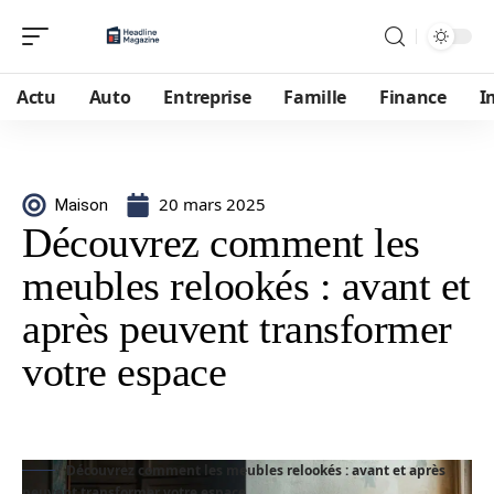
Actu
Auto
Entreprise
Famille
Finance
I
20 mars 2025
Maison
Découvrez comment les
meubles relookés : avant et
après peuvent transformer
votre espace
Découvrez comment les meubles relookés : avant et après
peuvent transformer votre espace