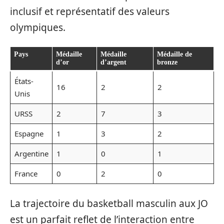
inclusif et représentatif des valeurs
olympiques.
Pays
Médaille
Médaille
Médaille de
d’or
d’argent
bronze
États-
16
2
2
Unis
URSS
2
7
3
Espagne
1
3
2
Argentine
1
0
1
France
0
2
0
La trajectoire du basketball masculin aux JO
est un parfait reflet de l’interaction entre