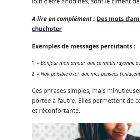
loin d’être anodines, sont le ciment de
A lire en complément :
Des mots d’amo
chuchoter
Exemples de messages percutants :
« Bonjour mon amour, que ce matin rayonne aut
« Nuit paisible à toi, que mes pensées t’enlacent
Ces phrases simples, mais minutieusem
portée à l’autre. Elles permettent de
et réconfortante.