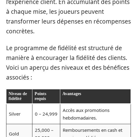
l’expérience client. En accumulant des points
à chaque mise, les joueurs peuvent
transformer leurs dépenses en récompenses
concrètes.
Le programme de fidélité est structuré de
manière à encourager la fidélité des clients.
Voici un aperçu des niveaux et des bénéfices
associés :
Niveau de
Points
Avantages
fidélité
requis
Accès aux promotions
Silver
0 – 24,999
hebdomadaires.
25,000 –
Remboursements en cash et
Gold