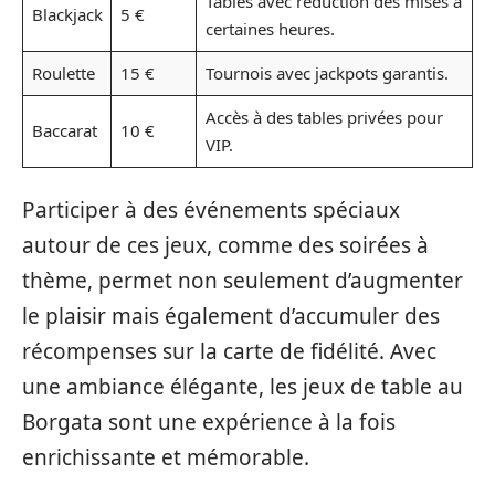
Tables avec réduction des mises à
Blackjack
5 €
certaines heures.
Roulette
15 €
Tournois avec jackpots garantis.
Accès à des tables privées pour
Baccarat
10 €
VIP.
Participer à des événements spéciaux
autour de ces jeux, comme des soirées à
thème, permet non seulement d’augmenter
le plaisir mais également d’accumuler des
récompenses sur la carte de fidélité. Avec
une ambiance élégante, les jeux de table au
Borgata sont une expérience à la fois
enrichissante et mémorable.