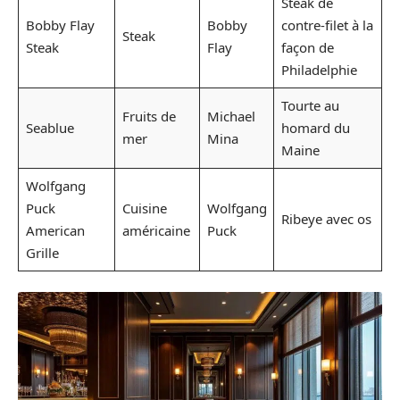
Steak de
Bobby Flay
Bobby
contre-filet à la
Steak
Steak
Flay
façon de
Philadelphie
Tourte au
Fruits de
Michael
Seablue
homard du
mer
Mina
Maine
Wolfgang
Puck
Cuisine
Wolfgang
Ribeye avec os
American
américaine
Puck
Grille