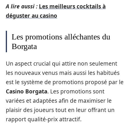
A lire aussi :
Les meilleurs cocktails à
déguster au casino
Les promotions alléchantes du
Borgata
Un aspect crucial qui attire non seulement
les nouveaux venus mais aussi les habitués
est le système de promotions proposé par le
Casino Borgata
. Les promotions sont
variées et adaptées afin de maximiser le
plaisir des joueurs tout en leur offrant un
rapport qualité-prix attractif.