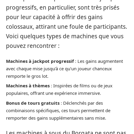
progressifs, en particulier, sont très prisés
pour leur capacité à offrir des gains
colossaux, attirant une foule de participants.
Voici quelques types de machines que vous
pouvez rencontrer :
Machines à jackpot progressif
: Les gains augmentent
avec chaque mise jusqu’à ce qu’un joueur chanceux
remporte le gros lot.
Machines à thèmes
: Inspirées de films ou de jeux
populaires, offrant une expérience immersive.
Bonus de tours gratuits
: Déclenchés par des
combinaisons spécifiques, ces tours permettent de
remporter des gains supplémentaires sans mise.
Les machines à sous du Borgata ne sont pas