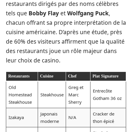
restaurants dirigés par des noms célèbres
tels que
Bobby Flay
et
Wolfgang Puck
,
chacun offrant sa propre interprétation de la
cuisine américaine. D’après une étude, près
de 60% des visiteurs affirment que la qualité
des restaurants joue un rôle majeur dans
leur choix de casino.
Restaurants
Cuisine
Chef
Plat Signature
Old
Greg et
Entrecôte
Homestead
Steakhouse
Marc
Gotham 36 oz
Steakhouse
Sherry
Japonais
Cracker de
Izakaya
N/A
moderne
thon épicé