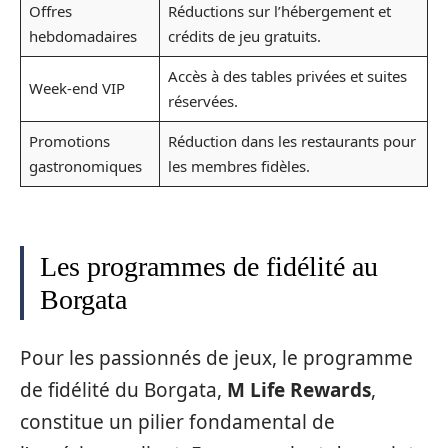
Offres
Réductions sur l’hébergement et
hebdomadaires
crédits de jeu gratuits.
Accès à des tables privées et suites
Week-end VIP
réservées.
Promotions
Réduction dans les restaurants pour
gastronomiques
les membres fidèles.
Les programmes de fidélité au
Borgata
Pour les passionnés de jeux, le programme
de fidélité du Borgata,
M Life Rewards
,
constitue un pilier fondamental de