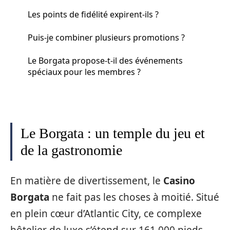
Les points de fidélité expirent-ils ?
Puis-je combiner plusieurs promotions ?
Le Borgata propose-t-il des événements
spéciaux pour les membres ?
Le Borgata : un temple du jeu et
de la gastronomie
En matière de divertissement, le
Casino
Borgata
ne fait pas les choses à moitié. Situé
en plein cœur d’Atlantic City, ce complexe
hôtelier de luxe s’étend sur 161 000 pieds