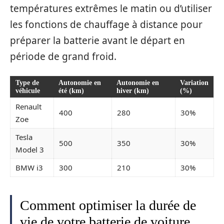
températures extrêmes le matin ou d’utiliser
les fonctions de chauffage à distance pour
préparer la batterie avant le départ en
période de grand froid.
Type de
Autonomie en
Autonomie en
Variation
véhicule
été (km)
hiver (km)
(%)
Renault
400
280
30%
Zoe
Tesla
500
350
30%
Model 3
BMW i3
300
210
30%
Comment optimiser la durée de
vie de votre batterie de voiture