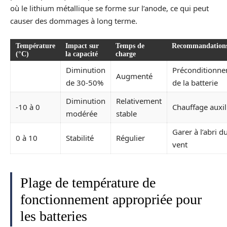
où le lithium métallique se forme sur l’anode, ce qui peut
causer des dommages à long terme.
Température
Impact sur
Temps de
Recommandation
(°C)
la capacité
charge
Diminution
Préconditionn
Augmenté
de 30-50%
de la batterie
Diminution
Relativement
-10 à 0
Chauffage auxil
modérée
stable
Garer à l’abri d
0 à 10
Stabilité
Régulier
vent
Plage de température de
fonctionnement appropriée pour
les batteries