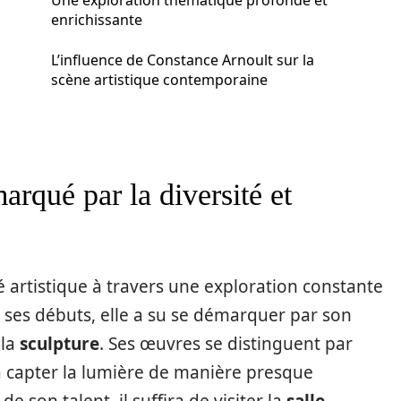
Une exploration thématique profonde et
enrichissante
L’influence de Constance Arnoult sur la
scène artistique contemporaine
arqué par la diversité et
é artistique à travers une exploration constante
 ses débuts, elle a su se démarquer par son
 la
sculpture
. Ses œuvres se distinguent par
é à capter la lumière de manière presque
 son talent, il suffira de visiter la
salle