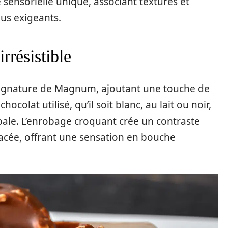
ensorielle unique, associant textures et
lus exigeants.
rrésistible
 signature de Magnum, ajoutant une touche de
colat utilisé, qu’il soit blanc, au lait ou noir,
obale. L’enrobage croquant crée un contraste
lacée, offrant une sensation en bouche