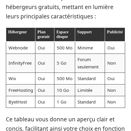
hébergeurs gratuits, mettant en lumière
leurs principales caractéristiques :
Hébergeur
Plan
Espace
Support
Publicité
gratuit
disque
Webnode
Oui
500 Mo
Minime
Oui
Forum
InfinityFree
Oui
5 Go
Non
seulement
Wix
Oui
500 Mo
Standard
Oui
FreeHosting
Oui
10 Go
Limitée
Non
ByetHost
Oui
1 Go
Standard
Non
Ce tableau vous donne un aperçu clair et
concis, facilitant ainsi votre choix en fonction