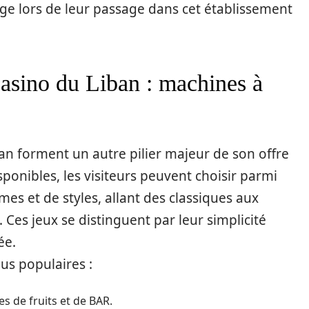
ige lors de leur passage dans cet établissement
asino du Liban : machines à
an forment un autre pilier majeur de son offre
ponibles, les visiteurs peuvent choisir parmi
es et de styles, allant des classiques aux
Ces jeux se distinguent par leur simplicité
ée.
us populaires :
s de fruits et de BAR.