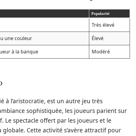
Popularité
Très élevé
ou une couleur
Élevé
oueur à la banque
Modéré
o
 à l’aristocratie, est un autre jeu très
ambiance sophistiquée, les joueurs parient sur
. Le spectacle offert par les joueurs et le
 globale. Cette activité s’avère attractif pour