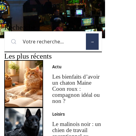
Recherche
Les plus récents
Actu
Les bienfaits d’avoir
un chaton Maine
Coon roux :
compagnon idéal ou
non ?
Loisirs
Le malinois noir : un
chien de travail