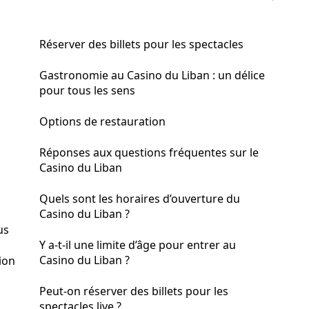
Réserver des billets pour les spectacles
Gastronomie au Casino du Liban : un délice
pour tous les sens
Options de restauration
Réponses aux questions fréquentes sur le
Casino du Liban
Quels sont les horaires d’ouverture du
Casino du Liban ?
us
Y a-t-il une limite d’âge pour entrer au
Casino du Liban ?
ion
Peut-on réserver des billets pour les
spectacles live ?