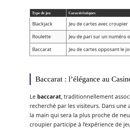
Type de jeu
Caractéristiques
Blackjack
Jeu de cartes avec croupier
Roulette
Jeu de pari sur un numéro 
Baccarat
Jeu de cartes opposant le j
Baccarat : l’élégance au Casin
Le
baccarat
, traditionnellement associé
recherché par les visiteurs. Dans une 
la main qui sera la plus proche de neuf
croupier participe à l’expérience de jeu