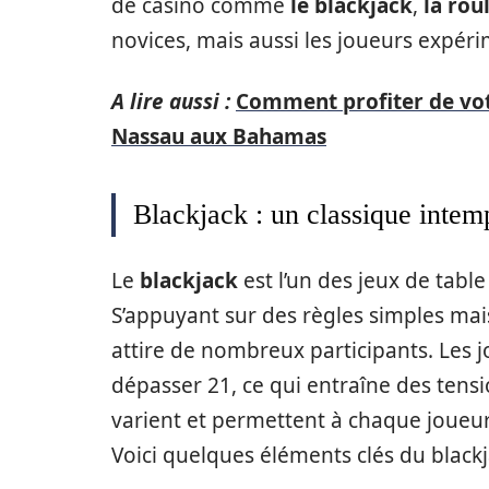
de casino comme
le blackjack
,
la rou
novices, mais aussi les joueurs expér
A lire aussi :
Comment profiter de votr
Nassau aux Bahamas
Blackjack : un classique intem
Le
blackjack
est l’un des jeux de tabl
S’appuyant sur des règles simples mais
attire de nombreux participants. Les j
dépasser 21, ce qui entraîne des tens
varient et permettent à chaque joueu
Voici quelques éléments clés du blackj