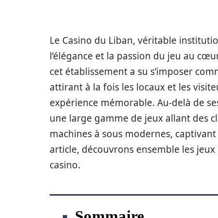
Le Casino du Liban, véritable instituti
l’élégance et la passion du jeu au cœ
cet établissement a su s’imposer com
attirant à la fois les locaux et les vis
expérience mémorable. Au-delà de ses
une large gamme de jeux allant des cl
machines à sous modernes, captivant ai
article, découvrons ensemble les jeux
casino.
Sommaire