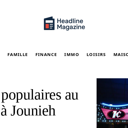
FAMILLE
FINANCE
IMMO
LOISIRS
MAIS
 populaires au
à Jounieh