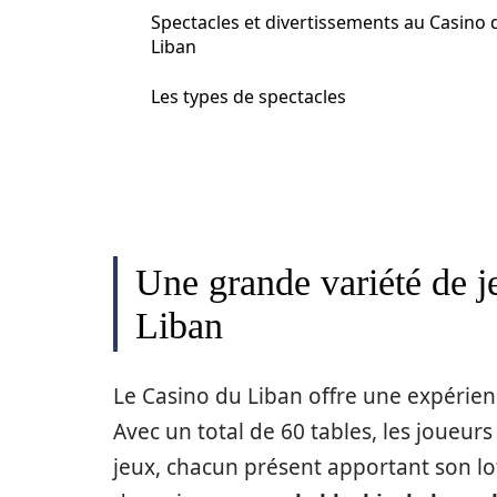
Spectacles et divertissements au Casino 
Liban
Les types de spectacles
Une grande variété de j
Liban
Le Casino du Liban offre une expérien
Avec un total de 60 tables, les joueur
jeux, chacun présent apportant son lot 