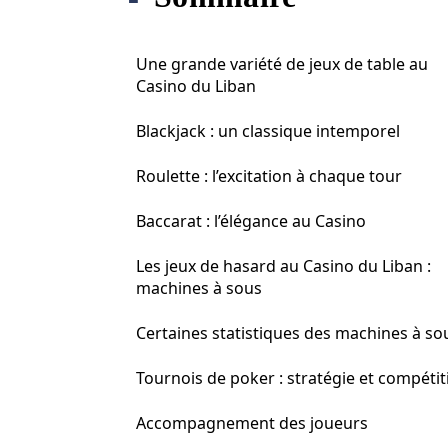
Une grande variété de jeux de table au
Casino du Liban
Blackjack : un classique intemporel
Roulette : l’excitation à chaque tour
Baccarat : l’élégance au Casino
Les jeux de hasard au Casino du Liban :
machines à sous
Certaines statistiques des machines à so
Tournois de poker : stratégie et compétit
Accompagnement des joueurs