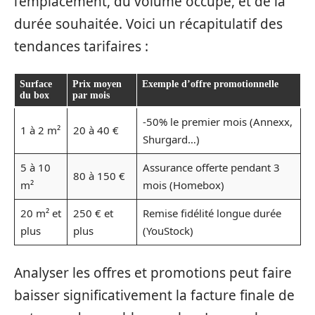
l’emplacement, du volume occupé, et de la
durée souhaitée. Voici un récapitulatif des
tendances tarifaires :
Surface
Prix moyen
Exemple d’offre promotionnelle
du box
par mois
-50% le premier mois (Annexx,
1 à 2 m²
20 à 40 €
Shurgard…)
5 à 10
Assurance offerte pendant 3
80 à 150 €
m²
mois (Homebox)
20 m² et
250 € et
Remise fidélité longue durée
plus
plus
(YouStock)
Analyser les offres et promotions peut faire
baisser significativement la facture finale de