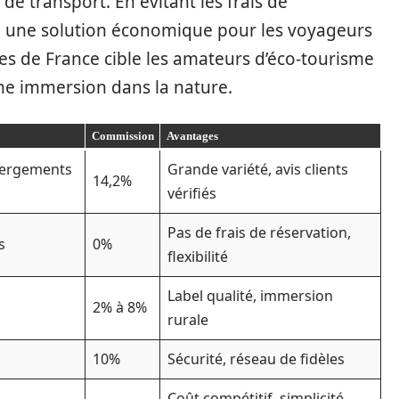
e transport. En évitant les frais de
e une solution économique pour les voyageurs
tes de France cible les amateurs d’éco-tourisme
une immersion dans la nature.
Commission
Avantages
bergements
Grande variété, avis clients
14,2%
vérifiés
Pas de frais de réservation,
s
0%
flexibilité
Label qualité, immersion
2% à 8%
rurale
10%
Sécurité, réseau de fidèles
Coût compétitif, simplicité