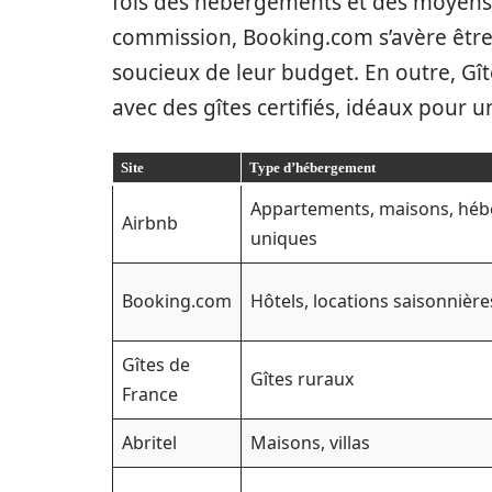
fois des hébergements et des moyens d
commission, Booking.com s’avère êtr
soucieux de leur budget. En outre, Gî
avec des gîtes certifiés, idéaux pour 
Site
Type d’hébergement
Appartements, maisons, hé
Airbnb
uniques
Booking.com
Hôtels, locations saisonnière
Gîtes de
Gîtes ruraux
France
Abritel
Maisons, villas