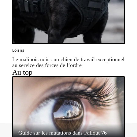
Loisirs
Le malinois noir : un chien de travail exceptionnel
au service des forces de l’ordre
Au top
Contact
Mentions légales
Sitemap
Guide sur les mutations dans Fallout 76