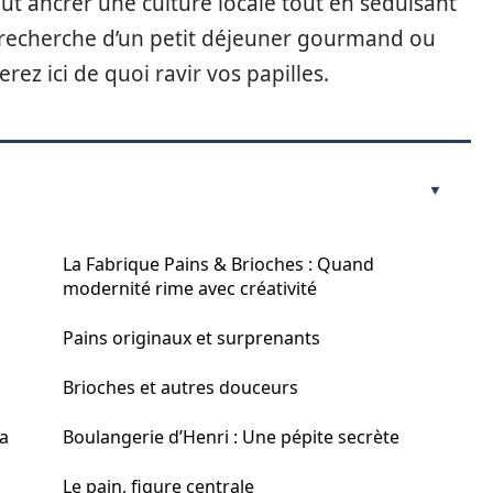
t ancrer une culture locale tout en séduisant
a recherche d’un petit déjeuner gourmand ou
rez ici de quoi ravir vos papilles.
La Fabrique Pains & Brioches : Quand
modernité rime avec créativité
Pains originaux et surprenants
Brioches et autres douceurs
la
Boulangerie d’Henri : Une pépite secrète
Le pain, figure centrale