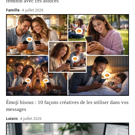
féminin avec ces astuces
Famille
4 juillet 2026
Émoji bisous : 10 façons créatives de les utiliser dans vos
messages
Loisirs
4 juillet 2026