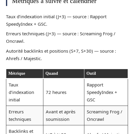
Métriques à suivre et calendrier
Taux d’indexation initial (J+3) — source : Rapport
SpeedyIndex + GSC.
Erreurs techniques (J+3) — source : Screaming Frog /
Oncrawl.
Autorité backlinks et positions (S+7, S+30) — source :
Ahrefs / Majestic.
Métrique
Quand
Outil
Taux
Rapport
d’indexation
72 heures
SpeedyIndex +
initial
GSC
Erreurs
Avant et après
Screaming Frog /
techniques
soumission
Oncrawl
Backlinks et