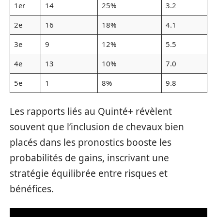
1er
14
25%
3.2
2e
16
18%
4.1
3e
9
12%
5.5
4e
13
10%
7.0
5e
1
8%
9.8
Les rapports liés au Quinté+ révèlent
souvent que l’inclusion de chevaux bien
placés dans les pronostics booste les
probabilités de gains, inscrivant une
stratégie équilibrée entre risques et
bénéfices.