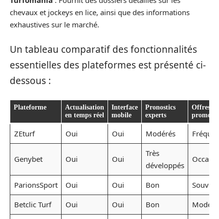
chevaux et jockeys en lice, ainsi que des informations
exhaustives sur le marché.
Un tableau comparatif des fonctionnalités
essentielles des plateformes est présenté ci-
dessous :
Plateforme
Actualisation
Interface
Pronostics
Offres
en temps réel
mobile
experts
promotio
ZEturf
Oui
Oui
Modérés
Fréquen
Très
Genybet
Oui
Oui
Occasio
développés
ParionsSport
Oui
Oui
Bon
Souven
Betclic Turf
Oui
Oui
Bon
Modéré