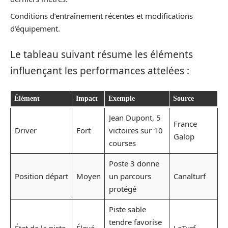
Conditions d’entraînement récentes et modifications
d’équipement.
Le tableau suivant résume les éléments
influençant les performances attelées :
Élément
Impact
Exemple
Source
Jean Dupont, 5
France
Driver
Fort
victoires sur 10
Galop
courses
Poste 3 donne
Position départ
Moyen
un parcours
Canalturf
protégé
Piste sable
tendre favorise
État de la piste
Élevé
LeTurf