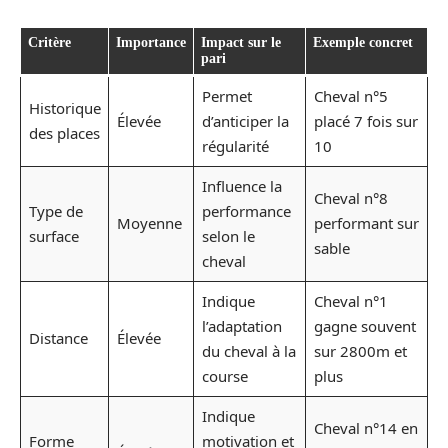
Critère
Importance
Impact sur le
Exemple concret
pari
Permet
Cheval n°5
Historique
Élevée
d’anticiper la
placé 7 fois sur
des places
régularité
10
Influence la
Cheval n°8
Type de
performance
Moyenne
performant sur
surface
selon le
sable
cheval
Indique
Cheval n°1
l’adaptation
gagne souvent
Distance
Élevée
du cheval à la
sur 2800m et
course
plus
Indique
Cheval n°14 en
Forme
motivation et