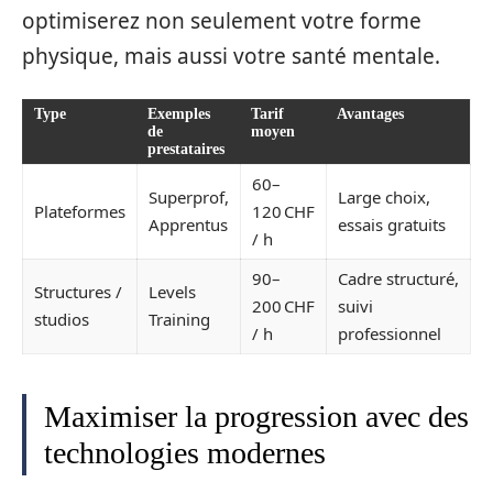
optimiserez non seulement votre forme
physique, mais aussi votre santé mentale.
Type
Exemples
Tarif
Avantages
de
moyen
prestataires
60–
Superprof,
Large choix,
Plateformes
120 CHF
Apprentus
essais gratuits
/ h
90–
Cadre structuré,
Structures /
Levels
200 CHF
suivi
studios
Training
/ h
professionnel
Maximiser la progression avec des
technologies modernes