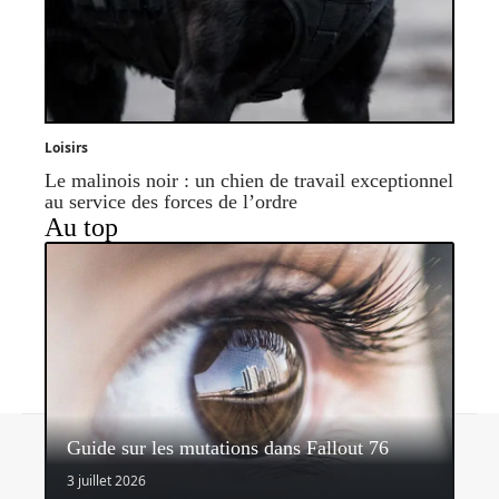
Loisirs
Le malinois noir : un chien de travail exceptionnel
au service des forces de l’ordre
Au top
Contact
Mentions légales
Sitemap
Guide sur les mutations dans Fallout 76
© 2026 | headlinemagazine.net
3 juillet 2026