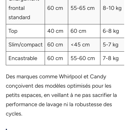
frontal
60 cm
55-65 cm
8-10 kg
standard
Top
40 cm
60 cm
6-8 kg
Slim/compact
60 cm
<45 cm
5-7 kg
Encastrable
60 cm
55-60 cm
7-8 kg
Des marques comme Whirlpool et Candy
conçoivent des modèles optimisés pour les
petits espaces, en veillant à ne pas sacrifier la
performance de lavage ni la robustesse des
cycles.