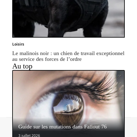
Loisirs
Le malinois noir : un chien de travail exceptionnel
au service des forces de l’ordre
Au top
Contact
Mentions légales
Sitemap
Guide sur les mutations dans Fallout 76
© 2026 | headlinemagazine.net
3 juillet 2026