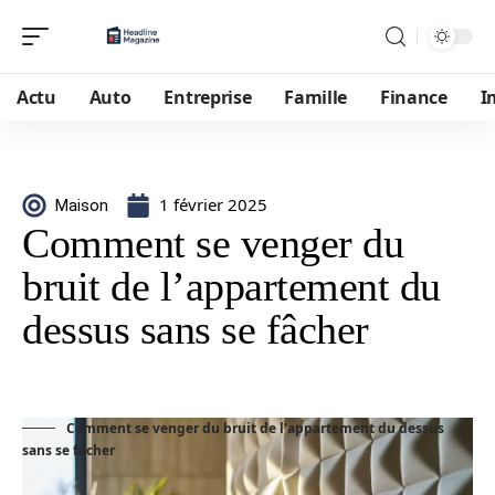
Actu
Auto
Entreprise
Famille
Finance
I
1 février 2025
Maison
Comment se venger du
bruit de l’appartement du
dessus sans se fâcher
Comment se venger du bruit de l'appartement du dessus
sans se fâcher