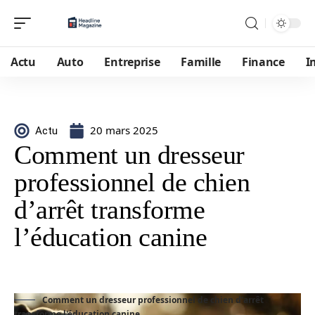
Actu
Auto
Entreprise
Famille
Finance
I
20 mars 2025
Actu
Comment un dresseur
professionnel de chien
d’arrêt transforme
l’éducation canine
Comment un dresseur professionnel de chien d'arrêt
transforme l'éducation canine