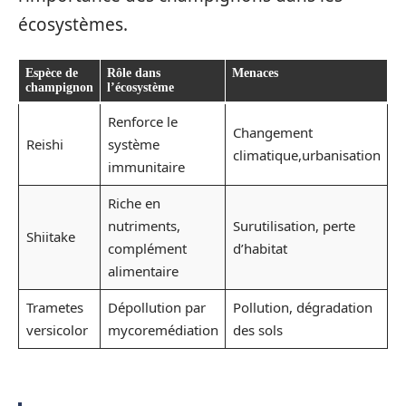
écosystèmes.
Espèce de
Rôle dans
Menaces
champignon
l’écosystème
Renforce le
Changement
Reishi
système
climatique,urbanisation
immunitaire
Riche en
nutriments,
Surutilisation, perte
Shiitake
complément
d’habitat
alimentaire
Trametes
Dépollution par
Pollution, dégradation
versicolor
mycoremédiation
des sols