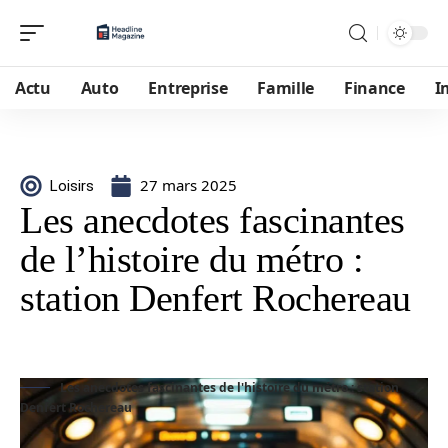
Actu
Auto
Entreprise
Famille
Finance
I
27 mars 2025
Loisirs
Les anecdotes fascinantes
de l’histoire du métro :
station Denfert Rochereau
Les anecdotes fascinantes de l'histoire du métro : station
Denfert Rochereau