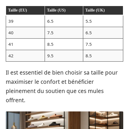
Taille (EU)
Taille (US)
Taille (UK)
39
6.5
5.5
40
7.5
6.5
41
8.5
7.5
42
9.5
8.5
Il est essentiel de bien choisir sa taille pour
maximiser le confort et bénéficier
pleinement du soutien que ces mules
offrent.