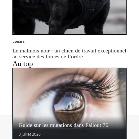
Loisirs
Le malinois noir : un chien de travail exceptionnel
au service des forces de l’ordre
Au top
Contact
Mentions légales
Sitemap
Guide sur les mutations dans Fallout 76
© 2026 | headlinemagazine.net
3 juillet 2026