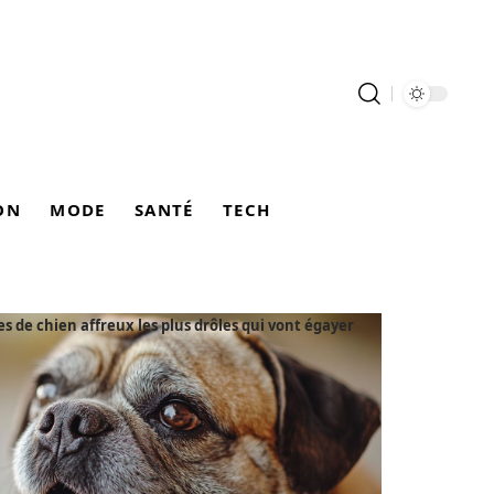
ON
MODE
SANTÉ
TECH
es de chien affreux les plus drôles qui vont égayer