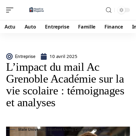
Actu
Auto
Entreprise
Famille
Finance
I
10 avril 2025
Entreprise
L’impact du mail Ac
Grenoble Académie sur la
vie scolaire : témoignages
et analyses
Male University Student Using Computer in Class