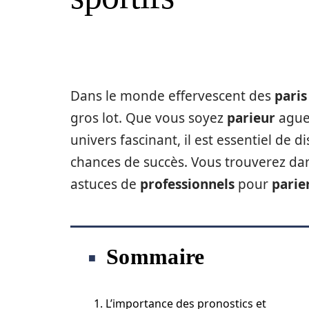
Dans le monde effervescent des
paris
gros lot. Que vous soyez
parieur
aguer
univers fascinant, il est essentiel de 
chances de succès. Vous trouverez dans
astuces de
professionnels
pour
parie
Sommaire
1. L’importance des pronostics et