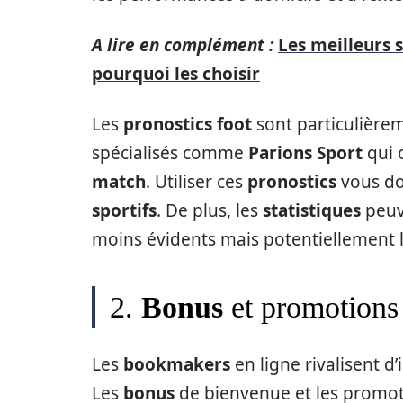
A lire en complément :
Les meilleurs 
pourquoi les choisir
Les
pronostics foot
sont particulièrem
spécialisés comme
Parions Sport
qui 
match
. Utiliser ces
pronostics
vous do
sportifs
. De plus, les
statistiques
peuv
moins évidents mais potentiellement 
2.
Bonus
et promotions 
Les
bookmakers
en ligne rivalisent d
Les
bonus
de bienvenue et les promot