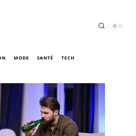
ON
MODE
SANTÉ
TECH