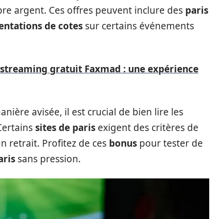
re argent. Ces offres peuvent inclure des
paris
ntations de cotes
sur certains événements
streaming gratuit Faxmad : une expérience
nière avisée, il est crucial de bien lire les
Certains
sites de paris
exigent des critères de
 retrait. Profitez de ces
bonus
pour tester de
aris
sans pression.