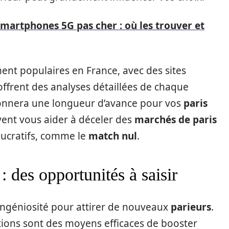
smartphones 5G pas cher : où les trouver et
ent populaires en France, avec des sites
offrent des analyses détaillées de chaque
nnera une longueur d’avance pour vos
paris
ent vous aider à déceler des
marchés de paris
lucratifs, comme le
match nul
.
: des opportunités à saisir
’ingéniosité pour attirer de nouveaux
parieurs
.
ions sont des moyens efficaces de booster