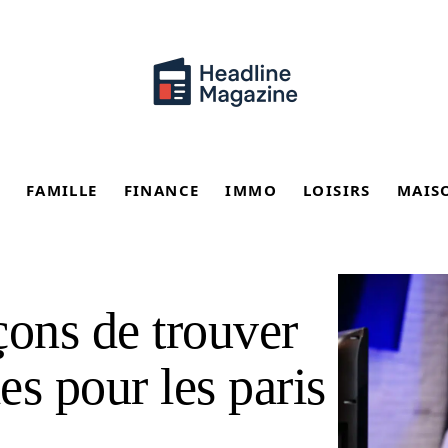
FAMILLE
FINANCE
IMMO
LOISIRS
MAIS
açons de trouver
es pour les paris