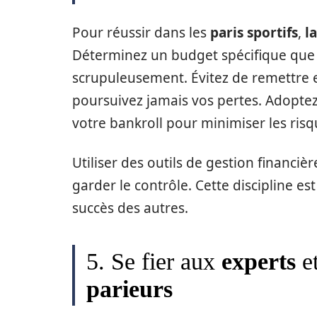
Pour réussir dans les
paris sportifs
,
l
Déterminez un budget spécifique que v
scrupuleusement. Évitez de remettre 
poursuivez jamais vos pertes. Adoptez
votre bankroll pour minimiser les risq
Utiliser des outils de gestion financiè
garder le contrôle. Cette discipline es
succès des autres.
5. Se fier aux
experts
e
parieurs