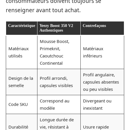
consommateurs doivent toujours se
renseigner avant tout achat.
Caractéristique
Yeezy Boost 350 V2
Contrefaçons
Authentiques
Mousse Boost,
Matériaux
Primeknit,
Matériaux
utilisés
Caoutchouc
inférieurs
Continental
Profil angulaire,
Design de la
Profil arrondi,
capsules absentes
semelle
capsules visibles
ou peu visibles
Correspond au
Divergeant ou
Code SKU
modèle
inexistant
Longue durée de
Durabilité
vie, résistant à
Usure rapide