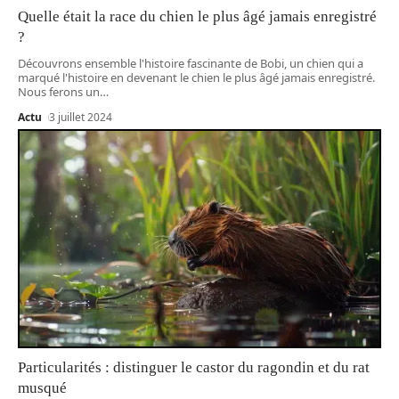
Quelle était la race du chien le plus âgé jamais enregistré
?
Découvrons ensemble l'histoire fascinante de Bobi, un chien qui a
marqué l'histoire en devenant le chien le plus âgé jamais enregistré.
Nous ferons un
…
Actu
3 juillet 2024
Particularités : distinguer le castor du ragondin et du rat
musqué