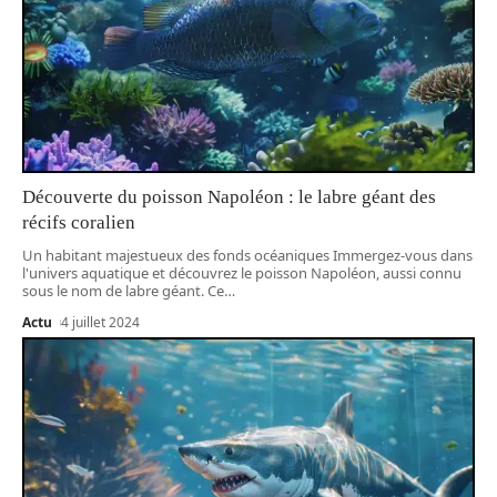
Découverte du poisson Napoléon : le labre géant des
récifs coralien
Un habitant majestueux des fonds océaniques Immergez-vous dans
l'univers aquatique et découvrez le poisson Napoléon, aussi connu
sous le nom de labre géant. Ce
…
Actu
4 juillet 2024