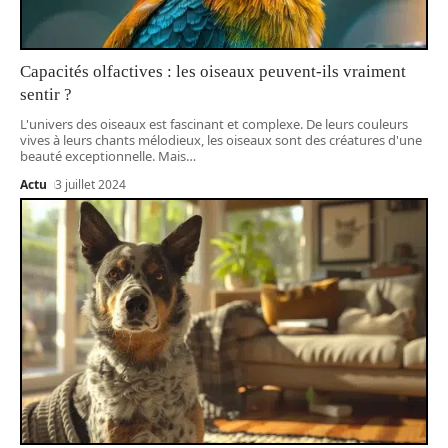
Capacités olfactives : les oiseaux peuvent-ils vraiment
sentir ?
L'univers des oiseaux est fascinant et complexe. De leurs couleurs
vives à leurs chants mélodieux, les oiseaux sont des créatures d'une
beauté exceptionnelle. Mais
…
Actu
3 juillet 2024