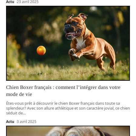
Actu
23 avril 2025
Chien Boxer français : comment l’intégrer dans votre
mode de vie
Êtes-vous prêt à découvrir le chien Boxer français dans toute sa
splendeur? Avec son allure athlétique et son caractère jovial, ce chien
séduit de
…
Actu
3 avril 2025