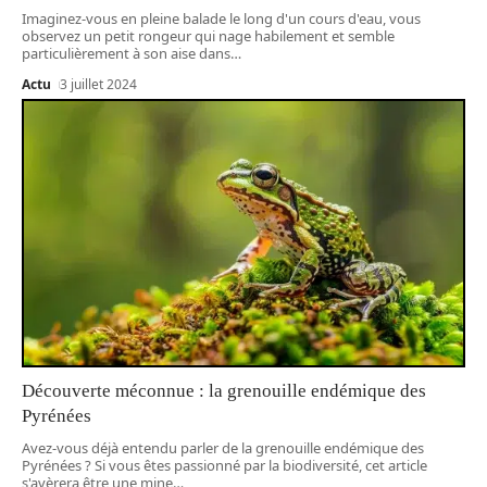
Imaginez-vous en pleine balade le long d'un cours d'eau, vous
observez un petit rongeur qui nage habilement et semble
particulièrement à son aise dans
…
Actu
3 juillet 2024
Découverte méconnue : la grenouille endémique des
Pyrénées
Avez-vous déjà entendu parler de la grenouille endémique des
Pyrénées ? Si vous êtes passionné par la biodiversité, cet article
s'avèrera être une mine
…